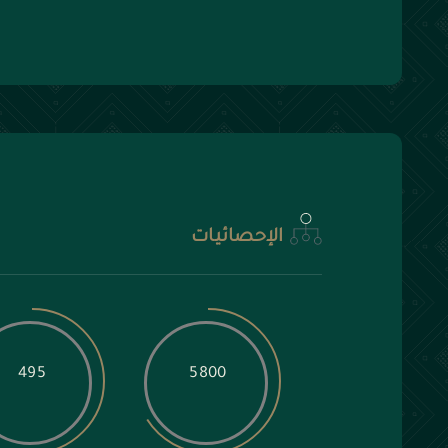
الإحصائيات
495
5800