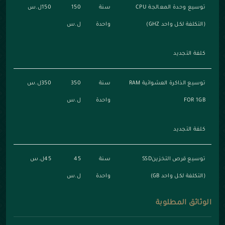
توسيع وحدة المعالجة CPU
سنة
150
150ل.س
(التكلفة لكل واحد GHZ)
واحدة
ل.س
كلفة التجديد
توسيع الذاكرة العشوائية RAM
سنة
350
350ل.س
FOR 1GB
واحدة
ل.س
كلفة التجديد
توسيع قرص التخزينSSD
سنة
45
45ل.س
(التكلفة لكل واحد GB)
واحدة
ل.س
الوثائق المطلوبة