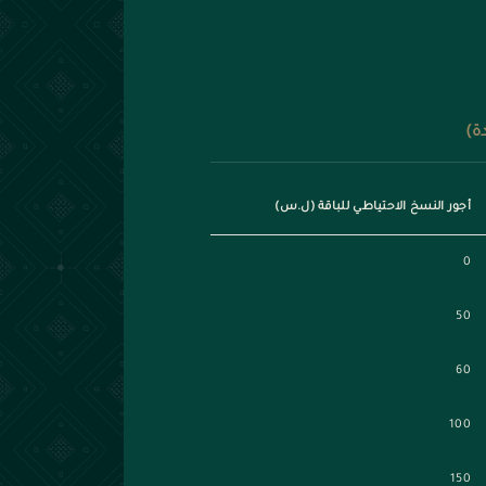
ة)
أجور النسخ الاحتياطي للباقة (ل.س)
0
50
60
100
150