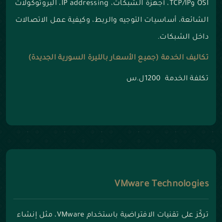
OSI وTCP/IP، أجهزة الشبكات، IP addressing، البروتوكولات
الشائعة، أساسيات التوجيه والربط، وكيفية عمل الاتصالات
داخل الشبكات.
تكاليف الخدمة (جميع الأسعار بالليرة السورية الجديدة)
تكلفة الخدمة 1200ل.س
VMware Technologies
تركّز على تقنيات الافتراضية باستخدام VMware، مثل إنشاء