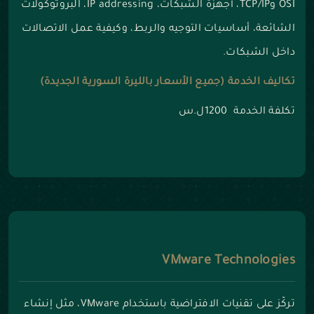
OSI وTCP/IP، أجهزة الشبكات، IP addressing، البروتوكولات
الشائعة، أساسيات التوجيه والربط، وكيفية عمل الاتصالات
داخل الشبكات.
تكاليف الخدمة (جميع الأسعار بالليرة السورية الجديدة)
تكلفة الخدمة 1200ل.س
VMware Technologies
تركّز على تقنيات الافتراضية باستخدام VMware، مثل إنشاء