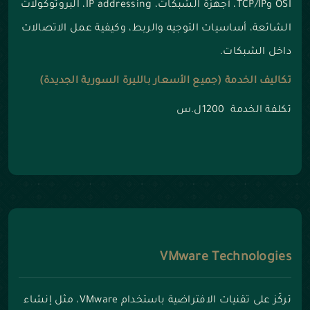
OSI وTCP/IP، أجهزة الشبكات، IP addressing، البروتوكولات
الشائعة، أساسيات التوجيه والربط، وكيفية عمل الاتصالات
داخل الشبكات.
تكاليف الخدمة (جميع الأسعار بالليرة السورية الجديدة)
تكلفة الخدمة 1200ل.س
VMware Technologies
تركّز على تقنيات الافتراضية باستخدام VMware، مثل إنشاء