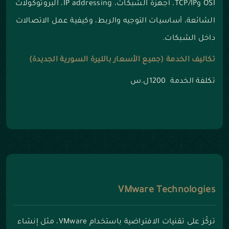
OSI وTCP/IP، أجهزة الشبكات، IP addressing، البروتوكولات
الشائعة، أساسيات التوجيه والربط، وكيفية عمل الاتصالات
داخل الشبكات.
تكاليف الخدمة (جميع الأسعار بالليرة السورية الجديدة)
تكلفة الخدمة 1200ل.س
VMware Technologies
تركّز على تقنيات الافتراضية باستخدام VMware، مثل إنشاء