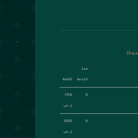
ديدة)
مدة
الخدمة
الكلفة
1750
0
ل.س
3500
0
ل.س