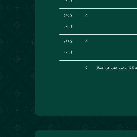
ل.س
2200
0
ل.س
4350
0
ل.س
في حال خدمة مسح البرمجيات أو الشبكات يضاف عن كل مخدم 120 ل.س وعن كل جهاز
0
-