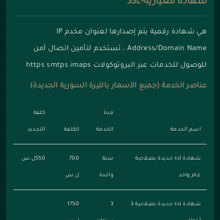
شهادة معيارية-SSL
هي شهادة رقمية يتم إصدارها لعنوان مخدم IP
Address/Domain Name ، تستخدم لتأمين اتصال آمن
للوصول للخدمات عبر البروتوكولات https smtps imaps
عناصر الخدمة (جميع الأسعار بالليرة السورية الجديدة)
مدة
كلفة
اسم الخدمة
الخدمة
الكلفة
التجديد
شهادة ssl جديدة بصلاحية
سنة
700
550ل.س
عام واحد
واحدة
ل.س
شهادة ssl جديدة بصلاحية 3
3
1750